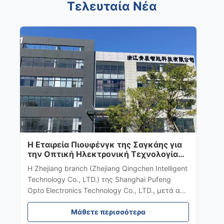
Τελευταία Νέα
Η Εταιρεία Πιουφένγκ της Σαγκάης για
την Οπτική Ηλεκτρονική Τεχνολογία
ξεκίνησε την κατασκευή του
Η Zhejiang branch (Zhejiang Qingchen Intelligent
υποκαταστήματος της Ζετζάνγκ.
Technology Co., LTD.) της Shanghai Pufeng
Opto Electronics Technology Co., LTD., μετά από
σχεδόν δύο χρόνια κατασκευής, βρίσκεται
Μάθετε περισσότερα
πλέον σε κανονική λειτουργία. Τηρώντας την
αρχή «πρώτα ο πελάτης, πρώτα η ποιότητα», η