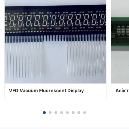
VFD Vacuum Fluorescent Display
Δείκτ