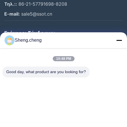
Τηλ.::
86-21-57791698-8208
E-mail:
sale5@ssot.cn
Γρήγοροι Σύνδεσμοι
Sheng.cheng
Σπίτι
Προϊόντα
10:48 PM
Περίπου Εμείς
Good day, what product are you looking for?
Γύρος Εργοστασίων
Ποιοτικός Έλεγχος
Μας Ελάτε Σε Επαφή Με
Ειδήσεις
Περιπτώσεις