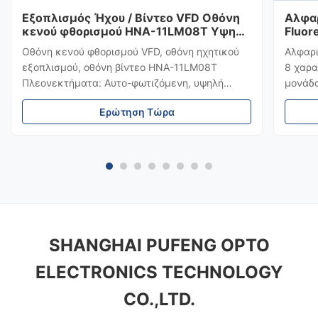
Εξοπλισμός Ήχου / Βίντεο VFD Οθόνη
Αλφα
κενού φθορισμού HNA-11LM08T Υψηλή
Fluor
φωτεινότητα
Υποδ
Οθόνη κενού φθορισμού VFD, οθόνη ηχητικού
Αλφαρι
08LM
εξοπλισμού, οθόνη βίντεο HNA-11LM08T
8 χαρα
Πλεονεκτήματα: Αυτο-φωτιζόμενη, υψηλή
μονάδ
φωτεινότητα και αναλογία αντίθεσης, ευρεία
Αυτοφω
Ερώτηση Τώρα
γωνία θέασης Ποικιλία χρωμάτων Εξαιρετική
και αν
οπτική αναγνώριση που επιτυγχάνεται με
Πολυχρ
καθαρή οθόνη και φωτεινότητα Λειτουργία σε
αναγνώ
χαμηλή τάση με χ...
οθόνη 
SHANGHAI PUFENG OPTO
ELECTRONICS TECHNOLOGY
CO.,LTD.