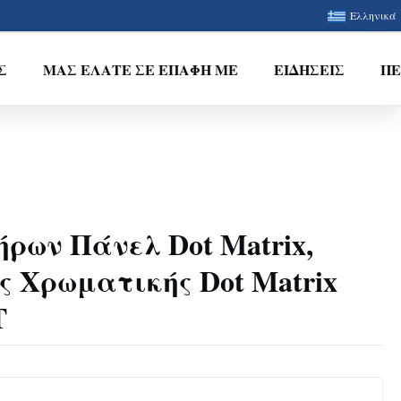
Ελληνικά
Σ
ΜΑΣ ΕΛΆΤΕ ΣΕ ΕΠΑΦΉ ΜΕ
ΕΙΔΉΣΕΙΣ
ΠΕ
ρων Πάνελ Dot Matrix,
ς Χρωματικής Dot Matrix
T