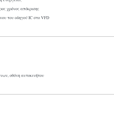
ρος χρόνος απόκρισης
ένου του οδηγού IC στο VFD
άνων, οθόνη αυτοκινήτου