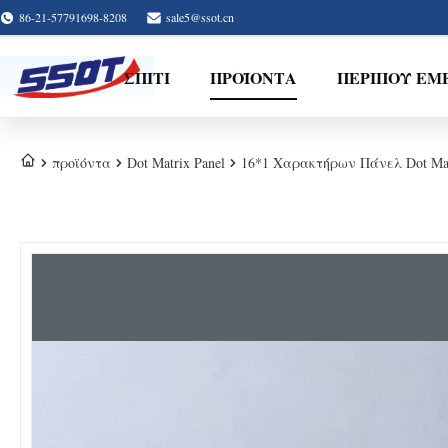
86-21-57791698-8208
sale5@ssot.cn
ΣΠΊΤΙ
ΠΡΟΪΌΝΤΑ
ΠΕΡΊΠΟΥ ΕΜ
προϊόντα
Dot Matrix Panel
16*1 Χαρακτήρων Πάνελ Dot Mat