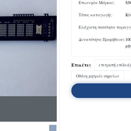
Επωνυμία Μάρκας:
SS
Τόπος καταγωγής:
Κί
Ελάχιστη ποσότητα παραγγ
Δυνατότητα Προμήθειας:
10
μή
Ετικέτες
επιτροπή επίδει
Οθόνη μητρών σημείων