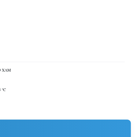
,9 ΧΛΜ
85 ℃