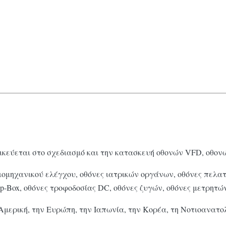
ιδικεύεται στο σχεδιασμό και την κατασκευή οθονών VFD, οθο
ιομηχανικού ελέγχου, οθόνες ιατρικών οργάνων, οθόνες πελα
op-Box, οθόνες τροφοδοσίας DC, οθόνες ζυγών, οθόνες μετρητ
Αμερική, την Ευρώπη, την Ιαπωνία, την Κορέα, τη Νοτιοανατο