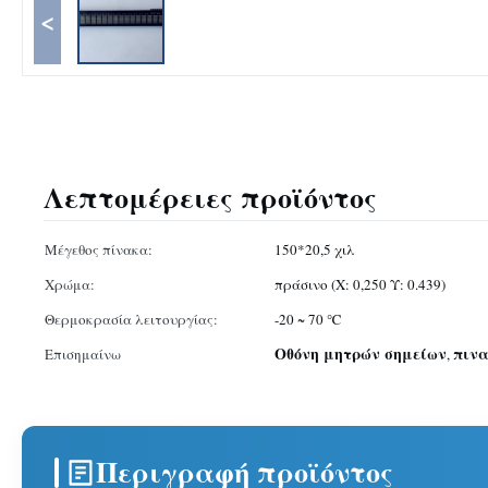
<
Λεπτομέρειες προϊόντος
Μέγεθος πίνακα:
150*20,5 χιλ
Χρώμα:
πράσινο (Χ: 0,250 Υ: 0.439)
Θερμοκρασία λειτουργίας:
-20 ~ 70 ℃
Οθόνη μητρών σημείων
πινα
Επισημαίνω
,
Περιγραφή προϊόντος