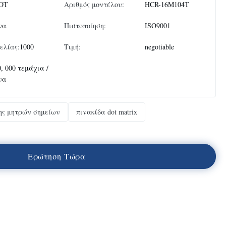
OT
Αριθμός μοντέλου:
HCR-16M104T
να
Πιστοποίηση:
ISO9001
ελίας:
1000
Τιμή:
negotiable
0, 000 τεμάχια /
να
ξης μητρών σημείων
πινακίδα dot matrix
Ε
ρ
ώ
τ
η
σ
η
Τ
ώ
ρ
α