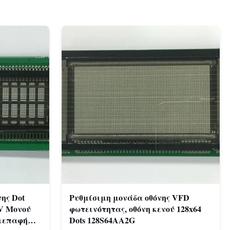
ης Dot
Ρυθμίσιμη μονάδα οθόνης VFD
5V Μονού
φωτεινότητας, οθόνη κενού 128x64
Διεπαφή
Dots 128S64AA2G