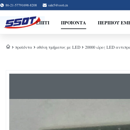
86-21-57791698-8208
sale5@ssot.cn
ΣΠΊΤΙ
ΠΡΟΪΌΝΤΑ
ΠΕΡΊΠΟΥ ΕΜ
προϊόντα
οθόνη τμήματος με LED
20000 ώρες LED αντιπρ