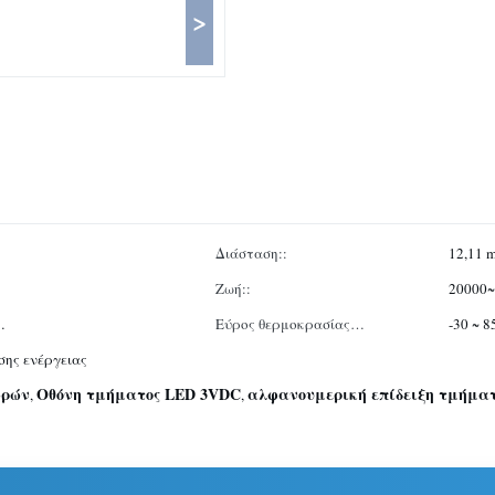
>
Διάσταση::
12,11 
Ζωή::
20000~
…
Εύρος θερμοκρασίας
-30 ~ 
λειτουργίας:
σης ενέργειας
ωρών
Οθόνη τμήματος LED 3VDC
αλφανουμερική επίδειξη τμήμα
,
,