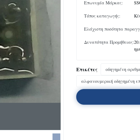
Επωνυμία Μάρκας:
SS
Τόπος καταγωγής:
Κί
Ελάχιστη ποσότητα παραγγ
Δυνατότητα Προμήθειας:
20.
ημ
Ετικέτες
οδηγημένη αριθμη
αλφανουμερική οδηγημένη επ