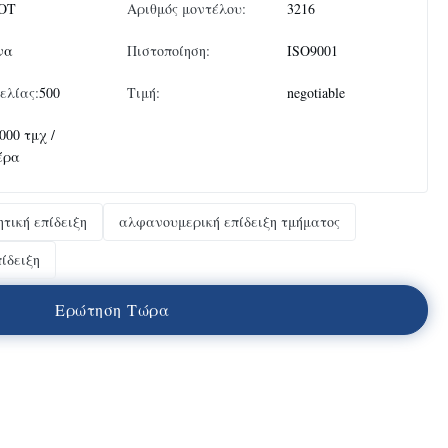
OT
Αριθμός μοντέλου:
3216
να
Πιστοποίηση:
ISO9001
ελίας:
500
Τιμή:
negotiable
000 τμχ /
έρα
τική επίδειξη
αλφανουμερική επίδειξη τμήματος
ίδειξη
Ε
ρ
ώ
τ
η
σ
η
Τ
ώ
ρ
α