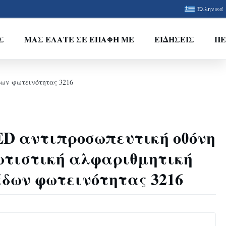
Ελληνικά
Σ
ΜΑΣ ΕΛΆΤΕ ΣΕ ΕΠΑΦΉ ΜΕ
ΕΙΔΉΣΕΙΣ
ΠΕ
δων φωτεινότητας 3216
LED αντιπροσωπευτική οθόνη
τιστική αλφαριθμητική
έδων φωτεινότητας 3216