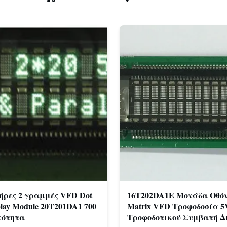
ήρες 2 γραμμές VFD Dot
16T202DA1E Μονάδα Οθόν
play Module 20T201DA1 700
Matrix VFD Τροφοδοσία 
νότητα
Τροφοδοτικού Συμβατή 