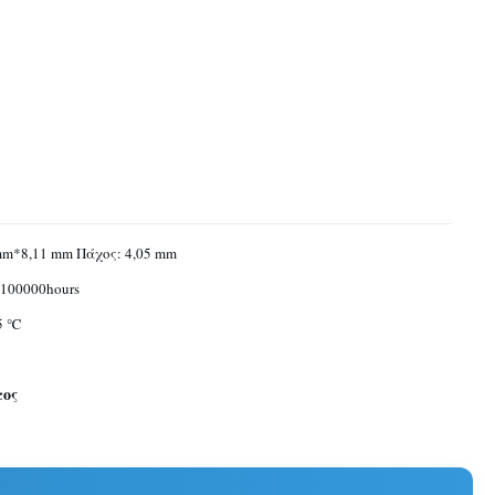
mm*8,11 mm Πάχος: 4,05 mm
100000hours
85 ℃
τος