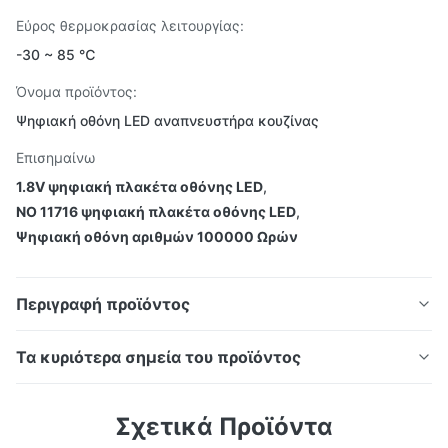
Εύρος θερμοκρασίας λειτουργίας:
-30 ~ 85 ℃
Όνομα προϊόντος:
Ψηφιακή οθόνη LED αναπνευστήρα κουζίνας
Επισημαίνω
1.8V ψηφιακή πλακέτα οθόνης LED
,
NO 11716 ψηφιακή πλακέτα οθόνης LED
,
Ψηφιακή οθόνη αριθμών 100000 Ωρών
Περιγραφή προϊόντος
Πίνακας Ψηφιακής Οθόνης LED Εξαεριστήρα
Τα κυριότερα σημεία του προϊόντος
Κουζίνας NO 11716 Διάρκεια Ζωής 20000~100000
Πίνακας Ψηφιακής Οθόνης LED Εξαεριστήρα
Ώρες
Σχετικά Προϊόντα
Κουζίνας NO 11716 Διάρκεια Ζωής 20000~100000