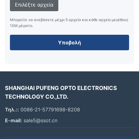
Επιλέξτε αρχεία
Ποιος είναι ο χρόνος παράδοσής σας;
Απάντηση: 6 εβδομάδες. Για προϊόντα σε απόθεμα. Ο
Μπορείτε να ανεβάσετε μέχρι 5 αρχεία και κάθε αρχείο μεγέθους
χρόνος παράδοσης είναι 3 ημέρες μετά την
10M μέγιστο.
επιβεβαίωση της πληρωμής.
6. Μπορώ να έχω ένα δείγμα για δοκιμή;
Υποβολή
Απάντηση: Ναι, μόνο για να πληρώσετε το κόστος
αποστολής, δωρεάν δείγματα θα αποσταλούν για
δοκιμή.
7. Αποστολή:
FedEx, DHL, TNT
SHANGHAI PUFENG OPTO ELECTRONICS
TECHNOLOGY CO.,LTD.
Τηλ.::
0086-21-57791698-8208
E-mail:
sale5@ssot.cn