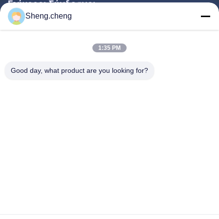
Γρήγοροι Σύνδεσμοι
Sheng.cheng
Σπίτι
Προϊόντα
1:35 PM
Περίπου Εμείς
Good day, what product are you looking for?
Γύρος Εργοστασίων
Ποιοτικός Έλεγχος
Μας Ελάτε Σε Επαφή Με
Ειδήσεις
Περιπτώσεις
Follow Us