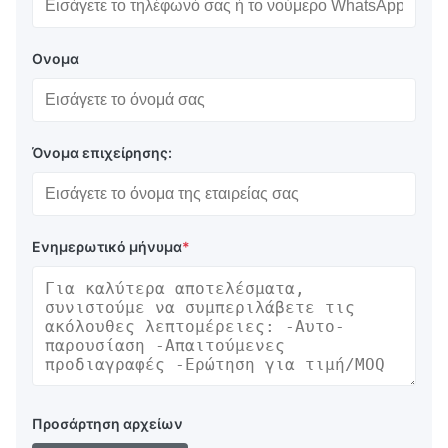
Απάντηση: Ναι, τα ανταλλακτικά μας μπορούν να
δεχτούν οποιουδήποτε είδους έλεγχο, εάν υπάρχει
Ονομα
πρόβλημα ποιότητας θα αναλάβουμε την ευθύνη.
Ποια είναι η εγγύησή σας;
Απάντηση: Εντός ενός έτους από την παραλαβή της
συσκευασίας.
Όνομα επιχείρησης:
Πώς να πληρώσετε την παραγγελία;
Απάντηση: Μπορούμε να δεχτούμε TT, Escrow,
Paypal. Αφού επιβεβαιωθεί η παραγγελία, θα σταλεί
Ενημερωτικό μήνυμα
*
τιμολόγιο για αναφορά. Στη συνέχεια, κάντε την
πληρωμή όπως θέλετε, μόλις επιβεβαιωθεί η
πληρωμή, θα κανονίσουμε την αποστολή εντός 3
ημερών.
Προβλήματα ποιότητας
Απάντηση: Εάν υπάρχει οποιοδήποτε πρόβλημα
ποιότητας ή ερώτηση, μπορούμε να προσφέρουμε
Προσάρτηση αρχείων
τεχνική υποστήριξη ή υπηρεσία επιστροφής.