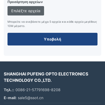
Προσάρτηση αρχείων
Φωτεινότητα
300cd/m2
Επιλέξτε αρχεία
Χρόνος
5 ms
απόκρισης
Μπορείτε να ανεβάσετε μέχρι 5 αρχεία και κάθε αρχείο μεγέθους
10M μέγιστο.
Μέγεθος
15.6 ίντσες
οθόνης
Υποβολή
Διασύνδεση
VGA, HDMI, USB
Η υγρασία
5% έως 95%
αποθήκευσης
Υγρασία
10%~90%
λειτουργίας
SHANGHAI PUFENG OPTO ELECTRONICS
Θέρμανση
0°C~50°C
λειτουργίας
TECHNOLOGY CO.,LTD.
Τηλ.::
0086-21-57791698-8208
Εφαρμογές:
E-mail:
sale5@ssot.cn
Η οθόνη VFD Pos Display, που παράγεται από την SSOT,