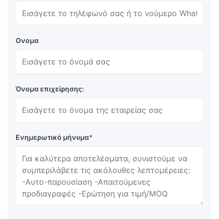
σχεδιαστεί για να είναι εύκολη η ανάγνωση, με
υψηλή αντίθεση και χαμηλή λάμψη.
Αξιόπιστη: Οι οθόνες VFD είναι αξιόπιστες και
ανθεκτικές, με ελάχιστη συντήρηση.
Ονομα
Φιλική προς το χρήστη διεπαφή: Οι οθόνες VFD
είναι φιλικές προς το χρήστη, με απλές και
διαισθητικές διεπαφές που είναι εύκολες στη
χρήση από τους πελάτες.
Όνομα επιχείρησης:
Τεχνικές παραμέτρους:
Ενημερωτικό μήνυμα
*
Ειδικότητα
Περιγραφή
Ονομασία του
Δείκτης θέσης VFD
προϊόντος
Ηλεκτρική
Συνεχή 12V
τροφοδοσία
Διάσταση
370*230*45mm