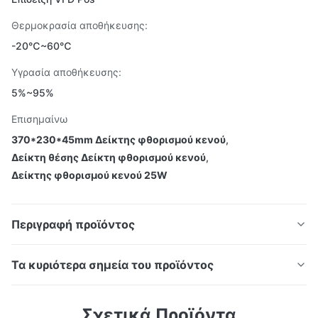
Θερμοκρασία αποθήκευσης:
-20℃~60℃
Υγρασία αποθήκευσης:
5%~95%
Επισημαίνω
370*230*45mm Δείκτης φθορισμού κενού
,
Δείκτη θέσης Δείκτη φθορισμού κενού
,
Δείκτης φθορισμού κενού 25W
Περιγραφή προϊόντος
Τα κυριότερα σημεία του προϊόντος
Περιγραφή του προϊόντος: Παρουσιάζουμε την VFD
Περιγραφή του προϊόντος:
Σχετικά Προϊόντα
Pos Display, την επαναστατική συσκευή Vacuum